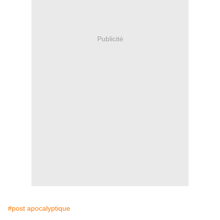
Publicité
#post apocalyptique