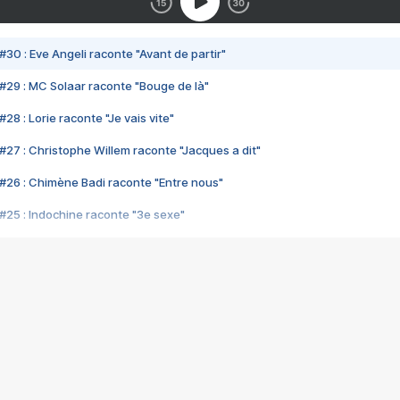
#30 : Eve Angeli raconte "Avant de partir"
#29 : MC Solaar raconte "Bouge de là"
28 : Lorie raconte "Je vais vite"
#27 : Christophe Willem raconte "Jacques a dit"
#26 : Chimène Badi raconte "Entre nous"
#25 : Indochine raconte "3e sexe"
#24 : Zaho raconte "C'est chelou"
#23 : Patrick Bruel raconte "Au café des délices"
#22 : Kyo raconte "Le chemin"
#21 : Nolwenn Leroy raconte "Cassé"
#20 : Patrick Hernandez raconte "Born to be alive"