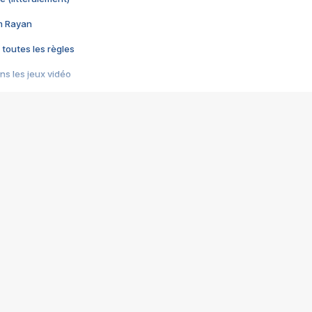
im Rayan
 toutes les règles
s les jeux vidéo
us choquant de Rockstar ? - Le scandale BULLY
e plus moche de Steam
du RÊVE tourne au CAUCHEMAR
pendant 8 heures
it… à tort
umiliés par un jeu vidéo
ire - Final Fantasy 8
ti un empire - Age of Empires
story DOFUS