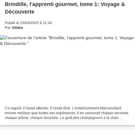
Brindille, l'apprenti gourmet, tome 1: Voyage &
Découverte
Publié le 25/04/2025 à 11:42
Par
Althéa
Ce ragoût, il l'avait attendu. Il l'avait rêvé. L'instant présent était pourtant
encore meilleur que toutes ses espérances. Il en savourait chaque seconde,
chaque arôme, chaque bouchée. Le goût des champignons à la chair
délicate s'imprimait dans sa tête....