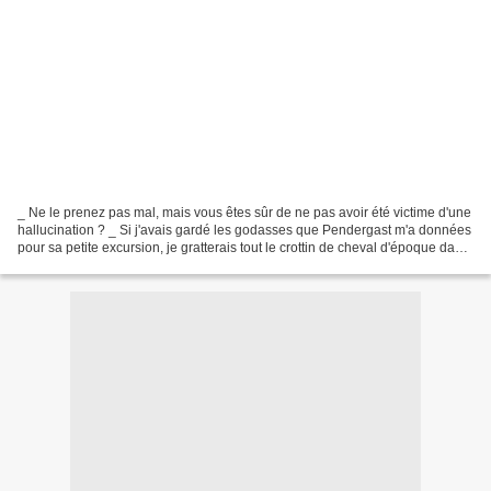
_ Ne le prenez pas mal, mais vous êtes sûr de ne pas avoir été victime d'une
hallucination ? _ Si j'avais gardé les godasses que Pendergast m'a données
pour sa petite excursion, je gratterais tout le crottin de cheval d'époque dans
lequel j'ai marché...