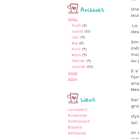
Archives
Une
leu
2026
La 
Août
(3)
Juillet
(10)
des
Juin
(9)
Sim
Mai
(8)
mét
Avril
(9)
mai
Mars
(9)
au 
Février
(9)
Janvier
(10)
Il 
2025
fem
2024
enq
Mes
Liens
Sar
gra
Livraddict
Booknode
Uly
SimPlement
qui
Babelio
Un 
NetGalley