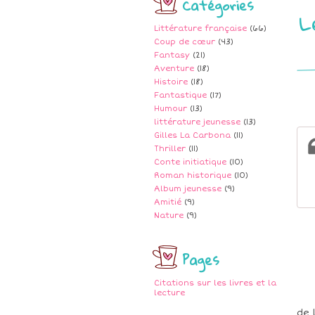
Catégories
L
Littérature française
(66)
Coup de cœur
(43)
Fantasy
(21)
Aventure
(18)
Histoire
(18)
Fantastique
(17)
Humour
(13)
littérature jeunesse
(13)
Gilles La Carbona
(11)
Thriller
(11)
Conte initiatique
(10)
Roman historique
(10)
Album jeunesse
(9)
Amitié
(9)
Nature
(9)
Pages
Citations sur les livres et la
lecture
de 