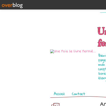
Un
fe
Bien
page
mon 
coup
livr
élar
Pages
Accueil
Contact
Ar