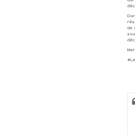
aur
déc
Dan
rés
de 
sou
déc
Mer
#Le