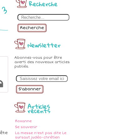
Recherche
 3
Recherche
Newsletter
Abonnez-vous pour être
averti des nouveaux articles
publiés.
E
m
a
i
l
Articles
récents
Roxanne
Se souvenir
tête
La messe n'est pas dite Le
sursaut judéo-chrétien