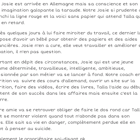
Josie est arrivée en Allemagne mais sa conscience et son
imagination galopante la taraude. Notre Josie si prudente 
nchi la ligne rouge et la voici sans papier qui attend Talla qu
 en retard.
ès quelques jours à lui faire miroiter du travail, ce dernier l
pose d'avoir un bébé pour obtenir des papiers et des aides
ancières. Josie n'en a cure, elle veut travailler et améliorer 
uation, il n'en pas question.
rtant en dépit des circonstances, Josie qui est une jeune
me déterminée, travailleuse, intelligente, ambitieuse,
sionnée par son métier va se lancer à fond. Notre coach e
rition va suivre des cours d'allemand, ouvrir un site sur la
rition, faire des vidéos, écrire des livres, Talla l'aide au déb
tent de son succès dans les affaires mais ensuite c'est la
rre.
re amie va se retrouver obliger de faire le dos rond car Tal
t se montrer violent quand tout n'abonde pas dans son
s. Elle sait sa vie en danger, complètement perdue elle en
nt à penser au suicide.
alement le propriétaire soi-disant ok