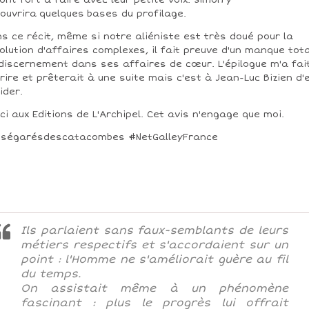
ont fort à faire avec leur petite voix. Simon y
ouvrira quelques bases du profilage.
s ce récit, même si notre aliéniste est très doué pour la
olution d'affaires complexes, il fait preuve d'un manque tota
discernement dans ses affaires de cœur. L'épilogue m'a fai
rire et prêterait à une suite mais c'est à Jean-Luc Bizien d'
ider.
ci aux Editions de L'Archipel. Cet avis n'engage que moi.
ségarésdescatacombes #NetGalleyFrance
Ils parlaient sans faux-semblants de leurs
métiers respectifs et s'accordaient sur un
point : l'Homme ne s'améliorait guère au fil
du temps.
On assistait même à un phénomène
fascinant : plus le progrès lui offrait