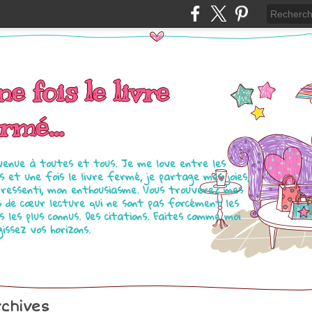
e fois le livre
rmé...
venue à toutes et tous. Je me love entre les
s et une fois le livre fermé, je partage mes joies,
ressenti, mon enthousiasme. Vous trouverez mes
s de cœur lecture qui ne sont pas forcément les
es les plus connus. Des citations. Faites comme moi
gissez vos horizons.
chives