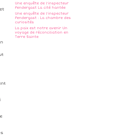
Une enquête de l'inspecteur
Pendergast La cité hantée
et
Une enquête de l'inspecteur
Pendergast : La chambre des
curiosités
La paix est notre avenir Un
voyage de réconciliation en
Terre Sainte
on
ut
ent
i
ce
es