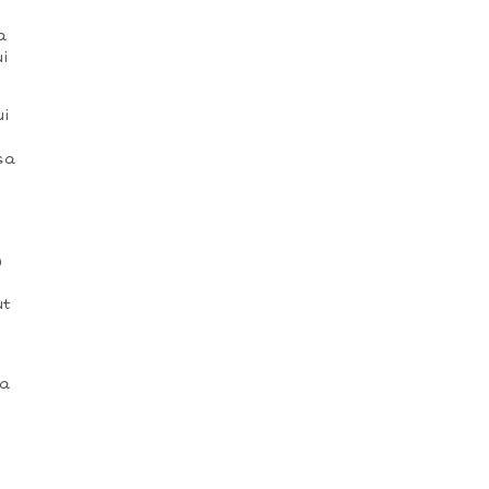
a
i
ui
sa
n
ut
la