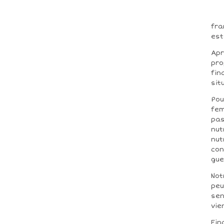
fra
est
Apr
pro
fin
sit
Pou
fem
pas
nut
nut
con
gue
Not
peu
sen
vie
Fin