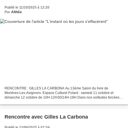
Publié le 11/10/2025 à 12:20
Par
Althéa
RENCONTRE : GILLES LA CARBONA Au 13ème Salon du livre de
Morières-Les-Avignons. Espace Culturel Folard : samedi 11 octobre et
dimanche 12 octobre de 10H-12H30/14H-18H Dans nos solitudes forcées,
combien d'impressions seront restées ineffables, préservant...
Rencontre avec Gilles La Carbona
Publié le 22/06/2025 à 07:54