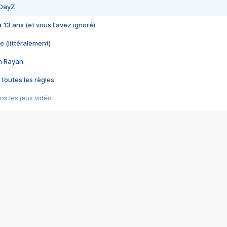
 DayZ
 a 13 ans (et vous l'avez ignoré)
e (littéralement)
im Rayan
 toutes les règles
s les jeux vidéo
us choquant de Rockstar ? - Le scandale BULLY
e plus moche de Steam
du RÊVE tourne au CAUCHEMAR
pendant 8 heures
it… à tort
umiliés par un jeu vidéo
ire - Final Fantasy 8