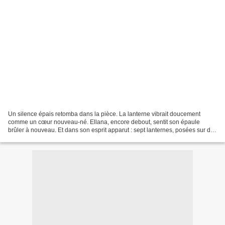
Un silence épais retomba dans la pièce. La lanterne vibrait doucement
comme un cœur nouveau-né. Ellana, encore debout, sentit son épaule
brûler à nouveau. Et dans son esprit apparut : sept lanternes, posées sur des
autels de pierre, à travers la vallée....