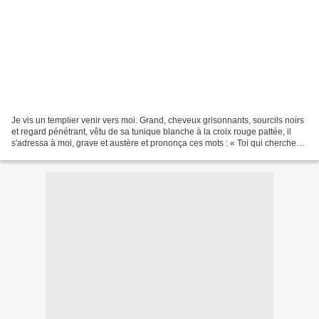
Je vis un templier venir vers moi. Grand, cheveux grisonnants, sourcils noirs
et regard pénétrant, vêtu de sa tunique blanche à la croix rouge pattée, il
s'adressa à moi, grave et austère et prononça ces mots : « Toi qui cherches
des fleurs, tu planteras...