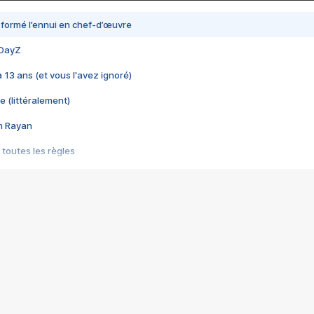
nsformé l’ennui en chef-d’œuvre
 DayZ
 a 13 ans (et vous l'avez ignoré)
e (littéralement)
im Rayan
 toutes les règles
s les jeux vidéo
us choquant de Rockstar ? - Le scandale BULLY
e plus moche de Steam
du RÊVE tourne au CAUCHEMAR
pendant 8 heures
it… à tort