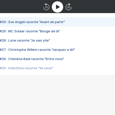
#30 : Eve Angeli raconte "Avant de partir"
#29 : MC Solaar raconte "Bouge de là"
28 : Lorie raconte "Je vais vite"
#27 : Christophe Willem raconte "Jacques a dit"
#26 : Chimène Badi raconte "Entre nous"
#25 : Indochine raconte "3e sexe"
#24 : Zaho raconte "C'est chelou"
#23 : Patrick Bruel raconte "Au café des délices"
#22 : Kyo raconte "Le chemin"
#21 : Nolwenn Leroy raconte "Cassé"
#20 : Patrick Hernandez raconte "Born to be alive"