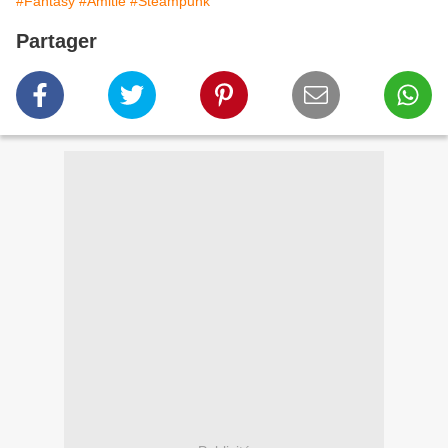
#Fantasy
#Amitié
#Steampunk
Partager