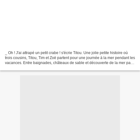
_ Oh ! J'ai attrapé un petit crabe ! s'écrie Titou. Une jolie petite histoire où
trois cousins, Titou, Tim et Zoë partent pour une journée à la mer pendant les
vacances. Entre baignades, châteaux de sable et découverte de la mer pas
le temps de s’ennuyer....