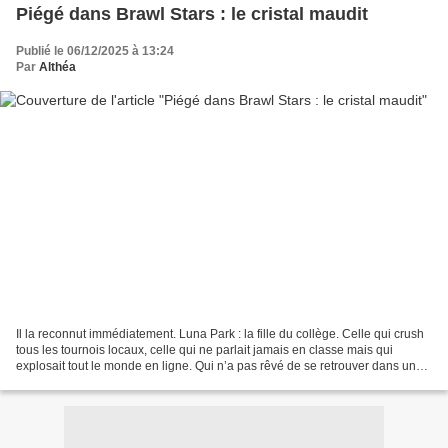
Piégé dans Brawl Stars : le cristal maudit
Publié le 06/12/2025 à 13:24
Par
Althéa
Il la reconnut immédiatement. Luna Park : la fille du collège. Celle qui crush
tous les tournois locaux, celle qui ne parlait jamais en classe mais qui
explosait tout le monde en ligne. Qui n’a pas rêvé de se retrouver dans un
jeu vidéo ? J’aurais aimé...