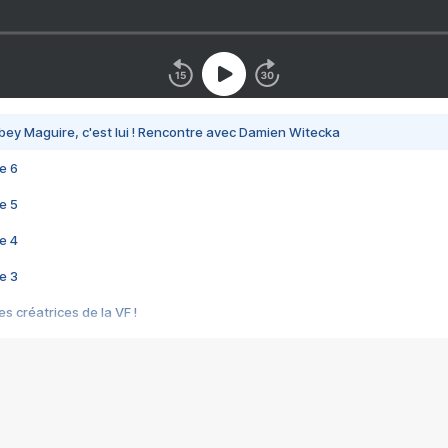
bey Maguire, c'est lui ! Rencontre avec Damien Witecka
e 6
e 5
e 4
e 3
s créatrices de la VF !
e 2
e 1
e Mektoub My Love arrive enfin ! Rencontre avec Shaïn Boumedine et Sal