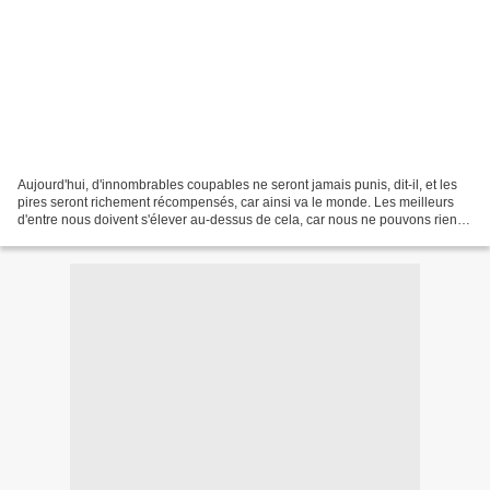
Aujourd'hui, d'innombrables coupables ne seront jamais punis, dit-il, et les
pires seront richement récompensés, car ainsi va le monde. Les meilleurs
d'entre nous doivent s'élever au-dessus de cela, car nous ne pouvons rien y
changer. Pascale vit qu'il...