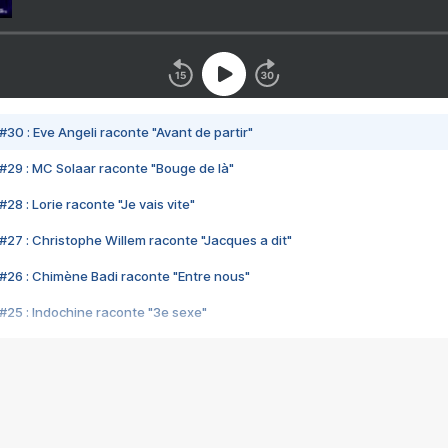
#30 : Eve Angeli raconte "Avant de partir"
#29 : MC Solaar raconte "Bouge de là"
28 : Lorie raconte "Je vais vite"
#27 : Christophe Willem raconte "Jacques a dit"
#26 : Chimène Badi raconte "Entre nous"
#25 : Indochine raconte "3e sexe"
#24 : Zaho raconte "C'est chelou"
#23 : Patrick Bruel raconte "Au café des délices"
#22 : Kyo raconte "Le chemin"