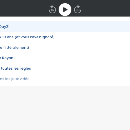
 DayZ
 a 13 ans (et vous l'avez ignoré)
e (littéralement)
im Rayan
 toutes les règles
s les jeux vidéo
us choquant de Rockstar ? - Le scandale BULLY
e plus moche de Steam
du RÊVE tourne au CAUCHEMAR
pendant 8 heures