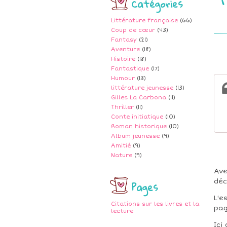
Catégories
Littérature française
(66)
Coup de cœur
(43)
Fantasy
(21)
Aventure
(18)
Histoire
(18)
Fantastique
(17)
Humour
(13)
littérature jeunesse
(13)
Gilles La Carbona
(11)
Thriller
(11)
Conte initiatique
(10)
Roman historique
(10)
Album jeunesse
(9)
Amitié
(9)
Nature
(9)
Ave
déc
Pages
L'e
Citations sur les livres et la
pag
lecture
Ici