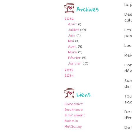
la 
Archives
Des
2026
cul
Août
(1)
Les
Juillet
(10)
Juin
(9)
pas
Mai
(8)
Les
Avril
(9)
Mars
(9)
Mei
Février
(9)
Janvier
(10)
L'o
2025
dév
2024
San
dir
Liens
Tou
sag
Livraddict
Booknode
De 
SimPlement
d'Y
Babelio
NetGalley
De 