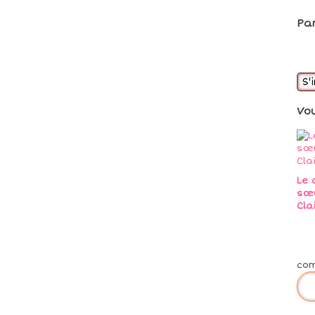
Pa
S'
Vo
Le 
sœu
Cla
co