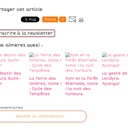
rtager cet article
Repost
0
inscrire à la newsletter
us aimerez aussi :
destin des
La geste de
rs Saint-
La Terre des
Pym et la forêt
Lendyra
ir
Ombres, tome 1
éternelle, tome
Ayangar
: Cycle des
1 la nuit des
Tempêtes
hurleurs
mmentaires
Ajouter un commentaire