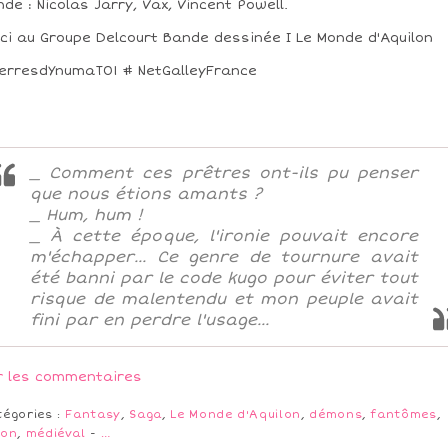
de : Nicolas Jarry, Vax, Vincent Powell.
ci au Groupe Delcourt Bande dessinée I Le Monde d'Aquilon
erresdYnumaT01 # NetGalleyFrance
_ Comment ces prêtres ont-ils pu penser
que nous étions amants ?
_ Hum, hum !
_ À cette époque, l'ironie pouvait encore
m'échapper... Ce genre de tournure avait
été banni par le code kugo pour éviter tout
risque de malentendu et mon peuple avait
fini par en perdre l'usage...
r les commentaires
tégories :
Fantasy
,
Saga
,
Le Monde d'Aquilon
,
démons
,
fantômes
,
pon
,
médiéval
-
…