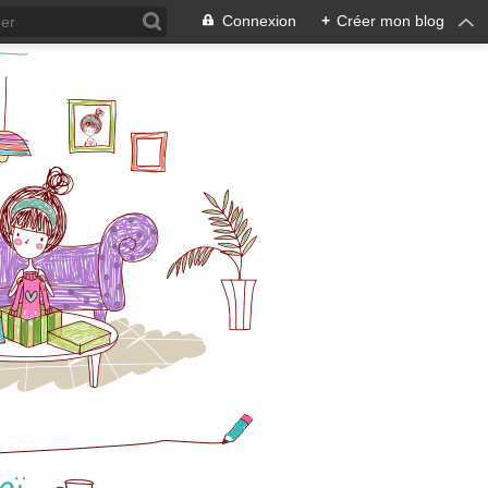
Connexion
+
Créer mon blog
aï