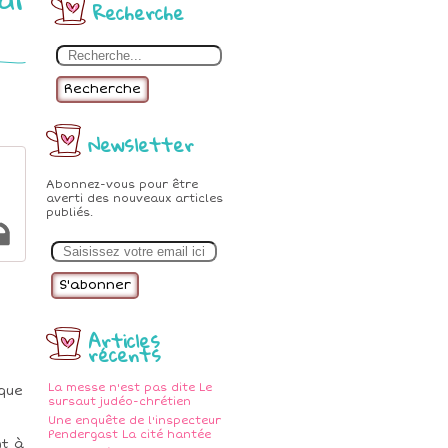
Recherche
Recherche
Newsletter
Abonnez-vous pour être
averti des nouveaux articles
publiés.
E
m
a
i
l
Articles
récents
La messe n'est pas dite Le
que
sursaut judéo-chrétien
Une enquête de l'inspecteur
Pendergast La cité hantée
nt à