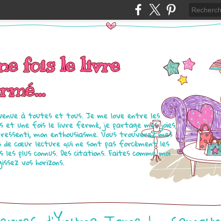
e fois le livre
rmé...
venue à toutes et tous. Je me love entre les
s et une fois le livre fermé, je partage mes joies,
ressenti, mon enthousiasme. Vous trouverez mes
s de cœur lecture qui ne sont pas forcément les
es les plus connus. Des citations. Faites comme moi
gissez vos horizons.
erres d'Ynuma Tome 1 - samour