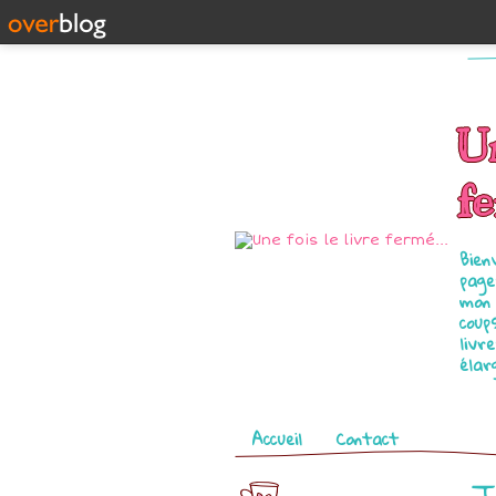
Un
fe
Bien
page
mon 
coup
livr
élar
Pages
Accueil
Contact
T