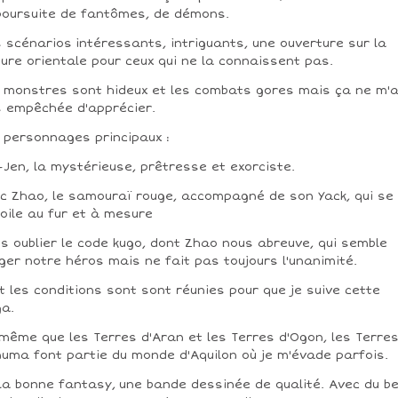
poursuite de fantômes, de démons.
 scénarios intéressants, intriguants, une ouverture sur la
ture orientale pour ceux qui ne la connaissent pas.
 monstres sont hideux et les combats gores mais ça ne m'
 empêchée d'apprécier.
 personnages principaux :
-Jen, la mystérieuse, prêtresse et exorciste.
rc Zhao, le samouraï rouge, accompagné de son Yack, qui se
oile au fur et à mesure
s oublier le code kugo, dont Zhao nous abreuve, qui semble
iger notre héros mais ne fait pas toujours l'unanimité.
t les conditions sont sont réunies pour que je suive cette
a.
même que les Terres d'Aran et les Terres d'Ogon, les Terre
numa font partie du monde d'Aquilon où je m'évade parfois.
la bonne fantasy, une bande dessinée de qualité. Avec du b