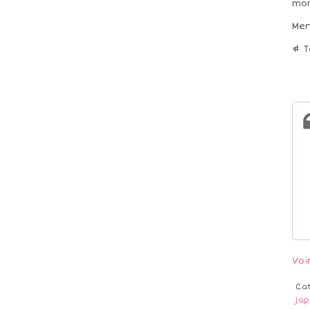
mon
Mer
# T
Voi
Ca
ja