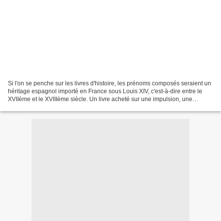
Si l'on se penche sur les livres d'histoire, les prénoms composés seraient un
héritage espagnol importé en France sous Louis XIV, c'est-à-dire entre le
XVIIème et le XVIIIème siècle. Un livre acheté sur une impulsion, une
intuition. Vite lu car une fois...