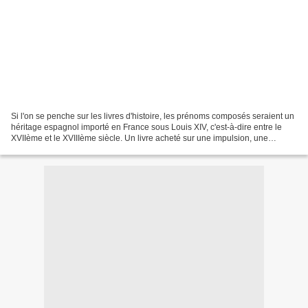
Si l'on se penche sur les livres d'histoire, les prénoms composés seraient un
héritage espagnol importé en France sous Louis XIV, c'est-à-dire entre le
XVIIème et le XVIIIème siècle. Un livre acheté sur une impulsion, une
intuition. Vite lu car une fois...