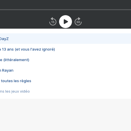
 DayZ
 a 13 ans (et vous l'avez ignoré)
e (littéralement)
im Rayan
 toutes les règles
s les jeux vidéo
us choquant de Rockstar ? - Le scandale BULLY
e plus moche de Steam
du RÊVE tourne au CAUCHEMAR