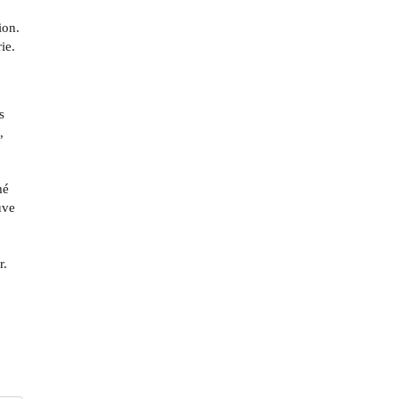
ion.
ie.
s
,
mé
uve
r.