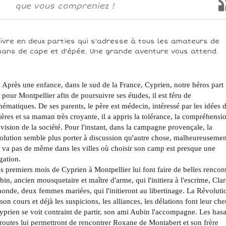
que vous compreniez !
livre en deux parties qui s'adresse à tous les amateurs de
ans de cape et d'épée. Une grande aventure vous attend.
Après une enfance, dans le sud de la France, Cyprien, notre héros part
pour Montpellier afin de poursuivre ses études, il est féru de
ématiques. De ses parents, le père est médecin, intéressé par les idées 
ères et sa maman très croyante, il a appris la tolérance, la compréhensio
vision de la société. Pour l'instant, dans la campagne provençale, la
lution semble plus porter à discussion qu'autre chose, malheureusement
 va pas de même dans les villes où choisir son camp est presque une
gation.
es premiers mois de Cyprien à Montpellier lui font faire de belles rencon
bin, ancien mousquetaire et maître d'arme, qui l'initiera à l'escrime, Clar
nde, deux femmes mariées, qui l'initieront au libertinage. La Révoluti
 son cours et déjà les suspicions, les alliances, les délations font leur ch
yprien se voit contraint de partir, son ami Aubin l'accompagne. Les has
routes lui permettront de rencontrer Roxane de Montabert et son frère