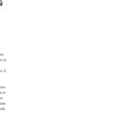
des
n et
, il
tres
a et
on
emin
ards