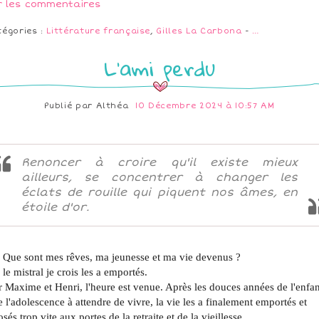
r les commentaires
tégories :
Littérature française
,
Gilles La Carbona
-
…
L'ami perdu
Publié par
Althéa
10 Décembre 2024 à 10:57 AM
Renoncer à croire qu'il existe mieux
ailleurs, se concentrer à changer les
éclats de rouille qui piquent nos âmes, en
étoile d'or.
Que sont mes rêves, ma jeunesse et ma vie devenus ?
le mistral je crois les a emportés.
 Maxime et Henri, l'heure est venue. Après les douces années de l'enfa
e l'adolescence à attendre de vivre, la vie les a finalement emportés et
sés trop vite aux portes de la retraite et de la vieillesse.