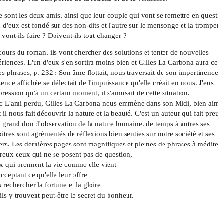
e sont les deux amis, ainsi que leur couple qui vont se remettre en quest
 d'eux est fondé sur des non-dits et l'autre sur le mensonge et la tromper
vont-ils faire ? Doivent-ils tout changer ?
ours du roman, ils vont chercher des solutions et tenter de nouvelles
riences. L'un d'eux s'en sortira moins bien et Gilles La Carbona aura ce
es phrases, p. 232 : Son âme flottait, nous traversait de son impertinence
sence affichée se délectait de l'impuissance qu'elle créait en nous. J'eus
pression qu'à un certain moment, il s'amusait de cette situation.
c L'ami perdu, Gilles La Carbona nous emmène dans son Midi, bien ai
 il nous fait découvrir la nature et la beauté. C'est un auteur qui fait pre
 grand don d'observation de la nature humaine. de temps à autres ses
itres sont agrémentés de réflexions bien senties sur notre société et ses
ers. Les dernières pages sont magnifiques et pleines de phrases à médite
eux ceux qui ne se posent pas de question,
 qui prennent la vie comme elle vient
cceptant ce qu'elle leur offre
 rechercher la fortune et la gloire
ils y trouvent peut-être le secret du bonheur.