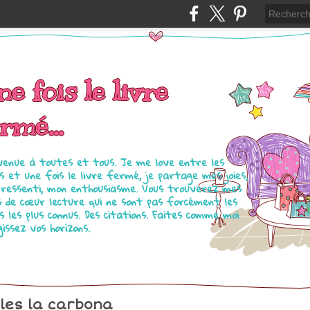
e fois le livre
rmé...
venue à toutes et tous. Je me love entre les
s et une fois le livre fermé, je partage mes joies,
ressenti, mon enthousiasme. Vous trouverez mes
s de cœur lecture qui ne sont pas forcément les
es les plus connus. Des citations. Faites comme moi
gissez vos horizons.
lles la carbona