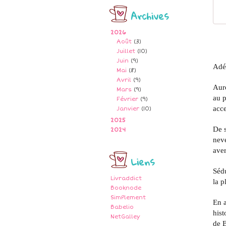
Archives
2026
Août
(3)
Juillet
(10)
Juin
(9)
Adél
Mai
(8)
Avril
(9)
Aur
Mars
(9)
au p
Février
(9)
acce
Janvier
(10)
2025
De s
2024
neve
aver
Liens
Sédu
Livraddict
la p
Booknode
SimPlement
En a
Babelio
hist
NetGalley
de B