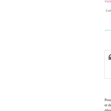
Voi
Ca
Pour
et d
dépo