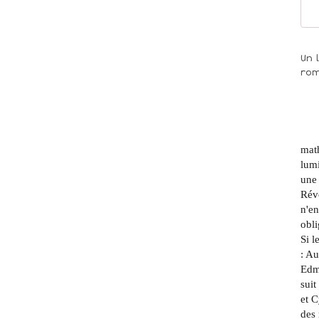
Un 
rom
math
lumi
une 
Révo
n'en
obli
Si l
: Au
Edmo
suit
et C
des 