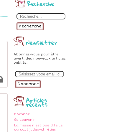
Recherche
Recherche
Newsletter
Abonnez-vous pour être
averti des nouveaux articles
publiés.
E
m
a
i
l
Articles
récents
Roxanne
Se souvenir
La messe n'est pas dite Le
sursaut judéo-chrétien