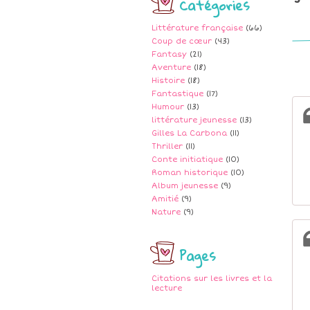
Catégories
Littérature française
(66)
Coup de cœur
(43)
Fantasy
(21)
Aventure
(18)
Histoire
(18)
Fantastique
(17)
Humour
(13)
littérature jeunesse
(13)
Gilles La Carbona
(11)
Thriller
(11)
Conte initiatique
(10)
Roman historique
(10)
Album jeunesse
(9)
Amitié
(9)
Nature
(9)
Pages
Citations sur les livres et la
lecture