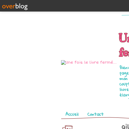
Un
fe
Bien
page
mon 
coup
livr
élar
Pages
Accueil
Contact
gi