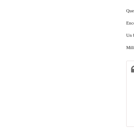
Quel
Enco
Un b
Mill