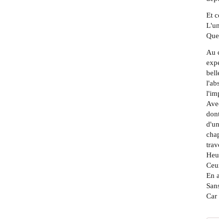
Et c
L'un
Que 
Au c
expé
bell
l'ab
l'im
Ave
dont
d'un
chap
trav
Heur
Ceux
En a
Sans
Car 