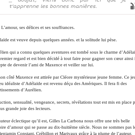
_ Goujat, viens donc par ici que je
t'apprenne les bonnes manières.
L’amour, ses délices et ses souffrances.
aïde est veuve depuis quelques années. et la solitude lui pèse.
élien qui a connu quelques aventures est tombé sous le charme d’Adéla
remier regard et est bien décidé à tout faire pour gagner son cœur ainsi i
pte de devenir l’ami de Maxence et veiller sur lui.
on côté Maxence est attirée par Cléore mystérieuse jeune femme. Ce je
u idéaliste d’Adélaïde est revenu déçu des Amériques. Il fera fi des
tissements d’Aurélien.
ction, sensualité, vengeance, secrets, révélations tout est mis en place 
lus grande joie des lecteurs.
uteur éclectique qu’il est, Gilles La Carbona nous offre une très belle
oire d’amour qui se passe au dix-huitième siècle. Nous ne sommes pas l
enjamin Constant, Crébillon et Marivaux grâce à la plume de l’auteur.