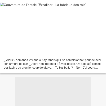
_ Alors ? demanda Viviane à Kay, tandis qu'il se contorsionnait pour délacer
son armure de cuir. _ Alors rien, répondit-il à voix basse. On a détalé comme
des lapins au premier coup de glaive. _ Tu t'es battu ? _ Non. J'ai couru
comme tout le monde. Ils...