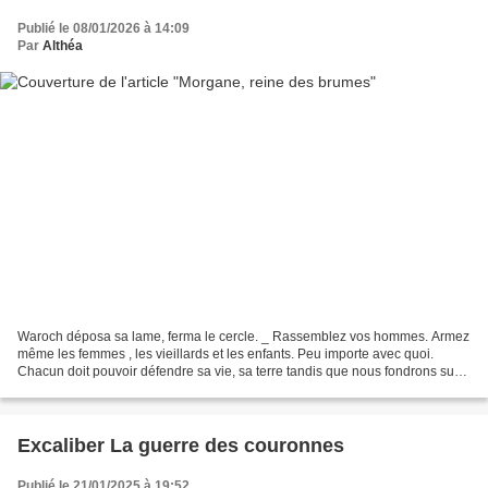
Publié le 08/01/2026 à 14:09
Par
Althéa
Waroch déposa sa lame, ferma le cercle. _ Rassemblez vos hommes. Armez
même les femmes , les vieillards et les enfants. Peu importe avec quoi.
Chacun doit pouvoir défendre sa vie, sa terre tandis que nous fondrons sur
l'ennemi sans pitié. Un à un, les...
Excaliber La guerre des couronnes
Publié le 21/01/2025 à 19:52