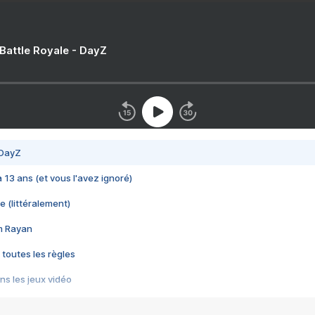
 Battle Royale - DayZ
 DayZ
 a 13 ans (et vous l'avez ignoré)
e (littéralement)
im Rayan
 toutes les règles
s les jeux vidéo
us choquant de Rockstar ? - Le scandale BULLY