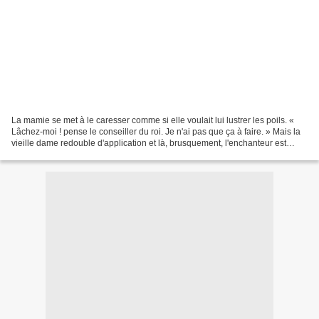
La mamie se met à le caresser comme si elle voulait lui lustrer les poils. «
Lâchez-moi ! pense le conseiller du roi. Je n'ai pas que ça à faire. » Mais la
vieille dame redouble d'application et là, brusquement, l'enchanteur est
enchanté ! Il commence...