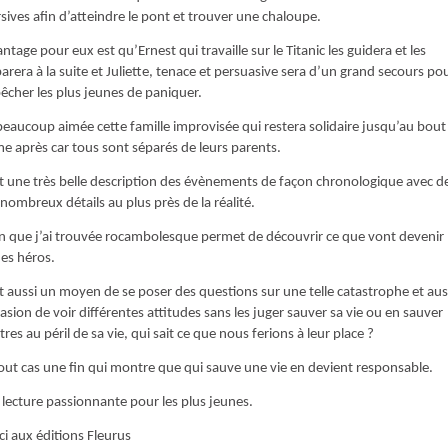
sives afin d’atteindre le pont et trouver une chaloupe.
antage pour eux est qu’Ernest qui travaille sur le Titanic les guidera et les
arera à la suite et Juliette, tenace et persuasive sera d’un grand secours po
cher les plus jeunes de paniquer.
 beaucoup aimée cette famille improvisée qui restera solidaire jusqu’au bout
 après car tous sont séparés de leurs parents.
t une très belle description des évènements de façon chronologique avec d
 nombreux détails au plus près de la réalité.
in que j’ai trouvée rocambolesque permet de découvrir ce que vont devenir
es héros.
t aussi un moyen de se poser des questions sur une telle catastrophe et aus
casion de voir différentes attitudes sans les juger sauver sa vie ou en sauver
tres au péril de sa vie, qui sait ce que nous ferions à leur place ?
out cas une fin qui montre que qui sauve une vie en devient responsable.
lecture passionnante pour les plus jeunes.
i aux éditions Fleurus