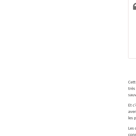
Cett
très
sauv
Et c
aven
les 
Les 
conn