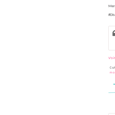
Merc
#Dis
Voi
Ca
mo