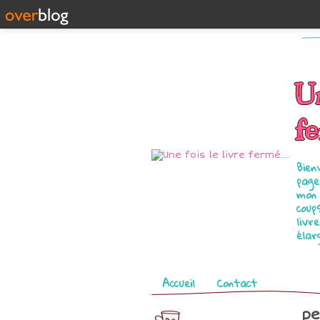
Un
fe
Bien
page
mon 
coup
livr
élar
Pages
Accueil
Contact
pe