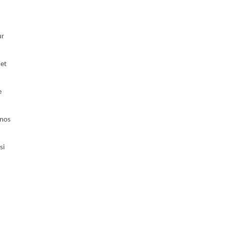
ur
 et
e
 nos
si