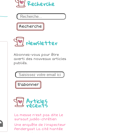
Recherche
Recherche
Newsletter
Abonnez-vous pour être
averti des nouveaux articles
publiés.
E
m
a
i
l
Articles
récents
La messe n'est pas dite Le
sursaut judéo-chrétien
Une enquête de l'inspecteur
Pendergast La cité hantée