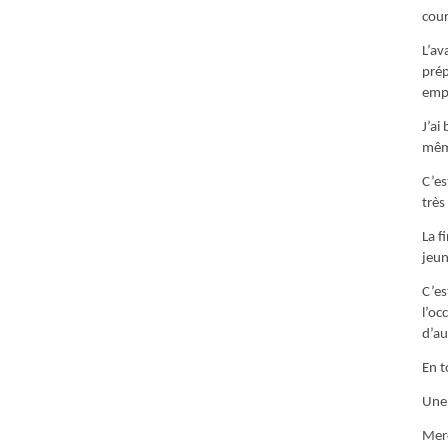
cour
L’av
prép
empê
J’ai
même
C’es
très
La f
jeun
C’es
l’oc
d’au
En t
Une 
Merc