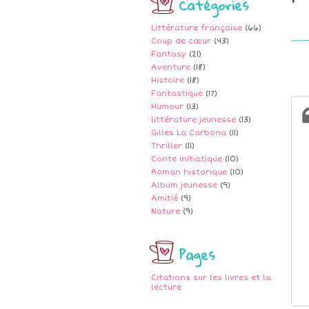
Catégories
Littérature française
(66)
Coup de cœur
(43)
Fantasy
(21)
Aventure
(18)
Histoire
(18)
Fantastique
(17)
Humour
(13)
littérature jeunesse
(13)
Gilles La Carbona
(11)
Thriller
(11)
Conte initiatique
(10)
Roman historique
(10)
Album jeunesse
(9)
Amitié
(9)
Nature
(9)
Pages
Citations sur les livres et la
lecture