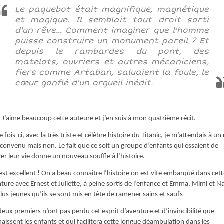
Le paquebot était magnifique, magnétique
et magique. Il semblait tout droit sorti
d'un rêve... Comment imaginer que l'homme
puisse construire un monument pareil ? Et
depuis le rambardes du pont, des
matelots, ouvriers et autres mécaniciens,
fiers comme Artaban, saluaient la foule, le
cœur gonflé d'un orgueil inédit.
J’aime beaucoup cette auteure et j’en suis à mon quatrième récit.
e fois-ci, avec la très triste et célèbre histoire du Titanic, je m’attendais à un 
 convenu mais non. Le fait que ce soit un groupe d’enfants qui essaient de
er leur vie donne un nouveau souffle à l’histoire.
’est excellent ! On a beau connaître l’histoire on est vite embarqué dans cet
ture avec Ernest et Juliette, à peine sortis de l’enfance et Emma, Mimi et N
plus jeunes qu’ils se sont mis en tête de ramener sains et saufs
deux premiers n’ont pas perdu cet esprit d’aventure et d’invincibilité que
aissent les enfants et qui facilitera cette longue déambulation dans les