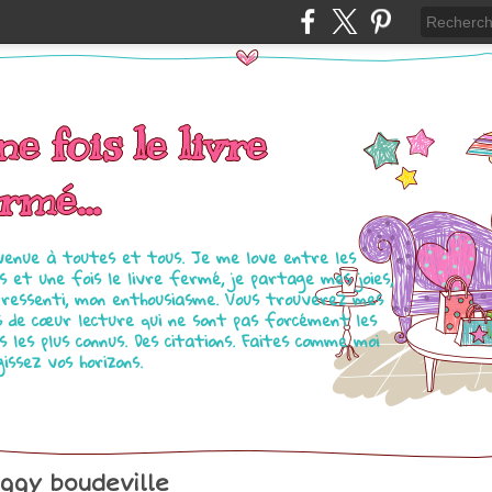
e fois le livre
rmé...
venue à toutes et tous. Je me love entre les
s et une fois le livre fermé, je partage mes joies,
ressenti, mon enthousiasme. Vous trouverez mes
s de cœur lecture qui ne sont pas forcément les
es les plus connus. Des citations. Faites comme moi
gissez vos horizons.
ggy boudeville