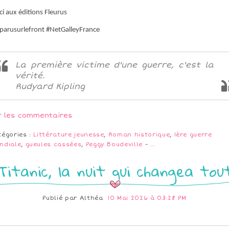
i aux éditions Fleurus
parusurlefront #NetGalleyFrance
La première victime d'une guerre, c'est la
vérité.
Rudyard Kipling
r les commentaires
tégories :
Littérature jeunesse
,
Roman historique
,
1ère guerre
ndiale
,
gueules cassées
,
Peggy Boudeville
-
…
Titanic, la nuit qui changea tou
Publié par
Althéa
10 Mai 2026 à 03:28 PM