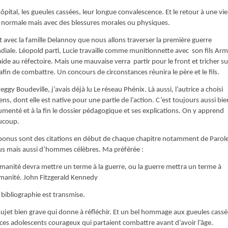
hôpital, les gueules cassées, leur longue convalescence. Et le retour à une vie
 normale mais avec des blessures morales ou physiques.
t avec la famille Delannoy que nous allons traverser la première guerre
iale. Léopold parti, Lucie travaille comme munitionnette avec son fils Ar
aide au réfectoire. Mais une mauvaise verra partir pour le front et tricher su
afin de combattre. Un concours de circonstances réunira le père et le fils.
eggy Boudeville, j’avais déjà lu Le réseau Phénix. Là aussi, l’autrice a choisi
ns, dont elle est native pour une partie de l’action. C’est toujours aussi bie
menté et à la fin le dossier pédagogique et ses explications. On y apprend
ucoup.
bonus sont des citations en début de chaque chapitre notamment de Parol
us mais aussi d’hommes célèbres. Ma préférée :
manité devra mettre un terme à la guerre, ou la guerre mettra un terme à
manité. John Fitzgerald Kennedy
bibliographie est transmise.
ujet bien grave qui donne à réfléchir. Et un bel hommage aux gueules cassé
 ces adolescents courageux qui partaient combattre avant d’avoir l’âge.