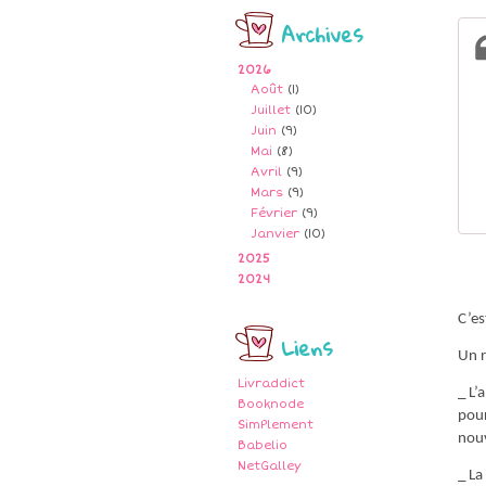
Archives
2026
Août
(1)
Juillet
(10)
Juin
(9)
Mai
(8)
Avril
(9)
Mars
(9)
Février
(9)
Janvier
(10)
2025
2024
C’es
Liens
Un r
Livraddict
_ L’
Booknode
pour
SimPlement
nouv
Babelio
NetGalley
_ La