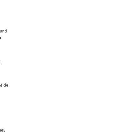
mand
r
n
es de
es,