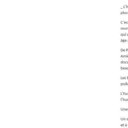
_ L’
plus
C’es
mond
qui 
âge 
De P
Amie
docu
bea
Les 
poil
L’hu
l’hu
Une 
Un s
et à