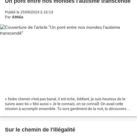
Un pont entre nos mondes l'autisme transcendé
Publié le 25/08/2024 à 16:14
Par
Althéa
« Notre chemin n'est pas banal, il est riche, édifiant, je suis heureux de le
suivre avec toi.» Moi aussi « Je te connais, on se connaît. On avait cette
mission à accomplir ensemble. Tu sors gentiment de la nuit, tu découvres
petit à petit ta route, c'est...
Sur le chemin de l'illégalité