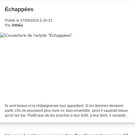
Échappées
Publié le 27/08/2024 à 20:23
Par
Althéa
Ils sont beaux et la châtaigneraie leur appartient. Si les femmes devaient
partir, s'ils ne pouvaient plus vivre ici, tous ensemble, alors il vaudrait mieux
qu'on les tue. Plutôt que de les arracher à leur forêt, à leur terre, il vaudrait
mieux les noyer...