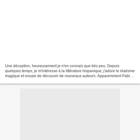
Une déception, heureusement je n'en connais que très peu. Depuis
quelques temps, je m'intéresse à la littérature hispanique, j'adore le réalisme
magique et essaie de découvrir de nouveaux auteurs. Apparemment Pablo
Casacuberta a écrit cinq romans qui...