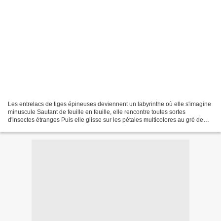
Les entrelacs de tiges épineuses deviennent un labyrinthe où elle s'imagine
minuscule Sautant de feuille en feuille, elle rencontre toutes sortes
d'insectes étranges Puis elle glisse sur les pétales multicolores au gré de
son imagination. Et dans un coin...