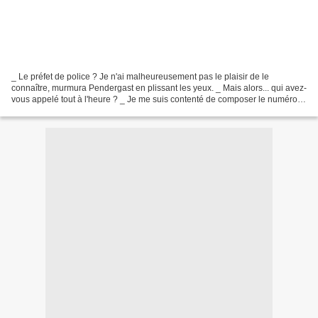
_ Le préfet de police ? Je n'ai malheureusement pas le plaisir de le
connaître, murmura Pendergast en plissant les yeux. _ Mais alors... qui avez-
vous appelé tout à l'heure ? _ Je me suis contenté de composer le numéro
de mon appartement. En disant cela,...