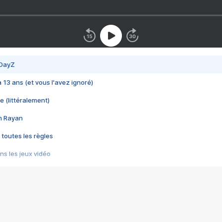
 DayZ
 a 13 ans (et vous l'avez ignoré)
e (littéralement)
im Rayan
 toutes les règles
s les jeux vidéo
us choquant de Rockstar ? - Le scandale BULLY
e plus moche de Steam
du RÊVE tourne au CAUCHEMAR