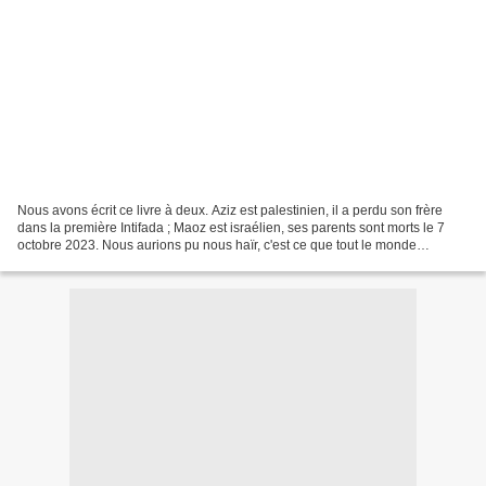
Nous avons écrit ce livre à deux. Aziz est palestinien, il a perdu son frère
dans la première Intifada ; Maoz est israélien, ses parents sont morts le 7
octobre 2023. Nous aurions pu nous haïr, c'est ce que tout le monde
attendait. Dans le monde où nous...