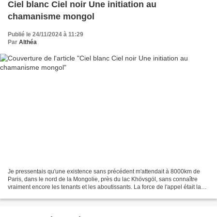
Ciel blanc Ciel noir Une initiation au
chamanisme mongol
Publié le 24/11/2024 à 11:29
Par
Althéa
Je pressentais qu'une existence sans précédent m'attendait à 8000km de
Paris, dans le nord de la Mongolie, près du lac Khövsgöl, sans connaître
vraiment encore les tenants et les aboutissants. La force de l'appel était la
plus intense et me poussait à...