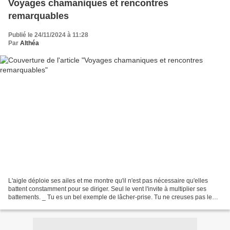
Voyages chamaniques et rencontres
remarquables
Publié le 24/11/2024 à 11:28
Par
Althéa
L'aigle déploie ses ailes et me montre qu'il n'est pas nécessaire qu'elles
battent constamment pour se diriger. Seul le vent l'invite à multiplier ses
battements. _ Tu es un bel exemple de lâcher-prise. Tu ne creuses pas le
ciel, mais tu laisses au contraire...