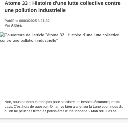
Atome 33 : Histoire d'une lutte collective contre
une pollution industrielle
Publié le 08/03/2025 à 21:32
Par
Althéa
Non, nous ne nous tairons pas pour satisfaire les besoins économiques du
pays. C'est hors de question. On arrive bien à aller sur la Lune et on nous dit
qu'on ne peut pas filtrer les poussières d'une fonderie ? Mon œil ! Les seules
luttes qu'on perd sont...