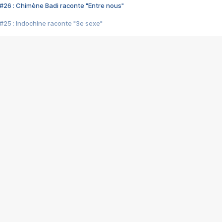
#26 : Chimène Badi raconte "Entre nous"
#25 : Indochine raconte "3e sexe"
#24 : Zaho raconte "C'est chelou"
#23 : Patrick Bruel raconte "Au café des délices"
#22 : Kyo raconte "Le chemin"
#21 : Nolwenn Leroy raconte "Cassé"
#20 : Patrick Hernandez raconte "Born to be alive"
#19 : Lorie raconte "Près de moi"
#18 : Michael Jones raconte "A nos actes manqués" (avec Jean-Jacque
#17 : Khaled raconte "Aïcha"
#16 : Corneille raconte "Parce qu'on vient de loin"
#15 : Indochine raconte "L'aventurier"
14 : Lorie raconte "Sur un air latino"