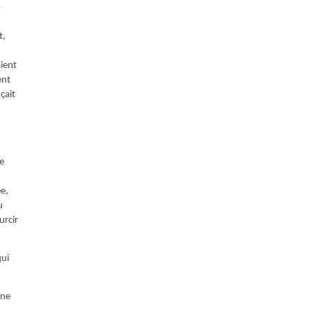
»
t,
aient
ent
çait
ue
e,
u
urcir
qui
 ne