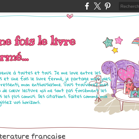
e fois le livre
rmé...
venue à toutes et tous. Je me love entre les
s et une fois le livre fermé, je partage mes joies,
ressenti, mon enthousiasme. Vous trouverez mes
s de cœur lecture qui ne sont pas forcément les
es les plus connus. Des citations. Faites comme moi
gissez vos horizons.
tterature francaise