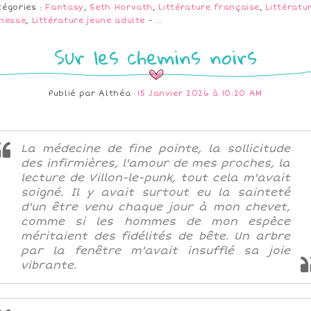
tégories :
Fantasy
,
Seth Horvath
,
Littérature française
,
Littératu
unesse
,
Littérature jeune adulte
-
…
Sur les chemins noirs
Publié par
Althéa
15 Janvier 2026 à 10:20 AM
La médecine de fine pointe, la sollicitude
des infirmières, l'amour de mes proches, la
lecture de Villon-le-punk, tout cela m'avait
soigné. Il y avait surtout eu la sainteté
d'un être venu chaque jour à mon chevet,
comme si les hommes de mon espèce
méritaient des fidélités de bête. Un arbre
par la fenêtre m'avait insufflé sa joie
vibrante.