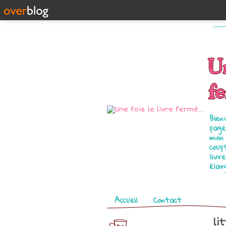
Un
fe
Bien
page
mon 
coup
livr
élar
Pages
Accueil
Contact
li