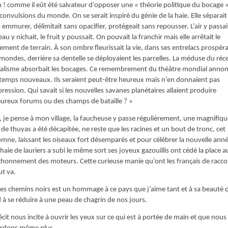
 ! comme il eût été salvateur d’opposer une « théorie politique du bocage 
convulsions du monde. On se serait inspiré du génie de la haie. Elle séparait
 emmurer, délimitait sans opacifier, protégeait sans repousser. L’air y passai
seau y nichait, le fruit y poussait. On pouvait la franchir mais elle arrêtait le
sement de terrain. À son ombre fleurissait la vie, dans ses entrelacs prospér
mondes, derrière sa dentelle se déployaient les parcelles. La méduse du réc
alisme absorbait les bocages. Ce remembrement du théâtre mondial annon
temps nouveaux. Ils seraient peut-être heureux mais n’en donnaient pas
pression. Qui savait si les nouvelles savanes planétaires allaient produire
ureux forums ou des champs de bataille ? »
à, je pense à mon village, la faucheuse y passe régulièrement, une magnifiq
 de thuyas a été décapitée, ne reste que les racines et un bout de tronc, cet
mne, laissant les oiseaux fort désemparés et pour célébrer la nouvelle anné
haie de lauriers a subi le même sort ses joyeux gazouillis ont cédé la place a
honnement des moteurs. Cette curieuse manie qu’ont les français de racco
ut va.
les chemins noirs est un hommage à ce pays que j’aime tant et à sa beauté 
 à se réduire à une peau de chagrin de nos jours.
écit nous incite à ouvrir les yeux sur ce qui est à portée de main et que nous