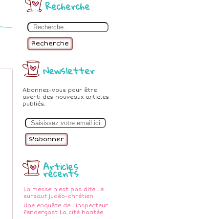
Recherche
Recherche
Newsletter
Abonnez-vous pour être
averti des nouveaux articles
publiés.
E
m
a
i
l
Articles
récents
La messe n'est pas dite Le
sursaut judéo-chrétien
Une enquête de l'inspecteur
Pendergast La cité hantée