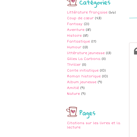
Catégories
Littérature française
(66)
Coup de cœur
(43)
Fantasy
(21)
Aventure
(18)
Histoire
(18)
Fantastique
(17)
Humour
(13)
littérature jeunesse
(13)
Gilles La Carbona
(11)
Thriller
(11)
Conte initiatique
(10)
Roman historique
(10)
Album jeunesse
(9)
Amitié
(9)
Nature
(9)
Pages
Citations sur les livres et la
lecture