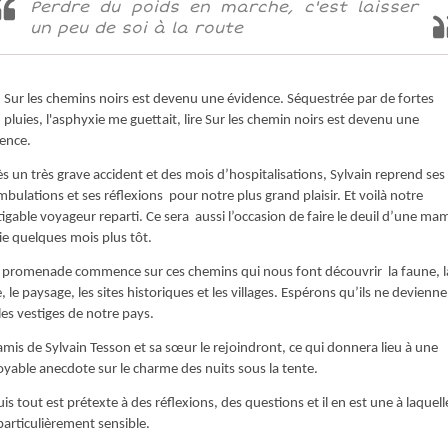
Perdre du poids en marche, c'est laisser
un peu de soi à la route
Sur les chemins noirs est devenu une évidence. Séquestrée par de fortes
pluies, l'asphyxie me guettait, lire Sur les chemin noirs est devenu une
ence.
s un très grave accident et des mois d’hospitalisations, Sylvain reprend ses
bulations et ses réflexions pour notre plus grand plaisir. Et voilà notre
tigable voyageur reparti. Ce sera aussi l’occasion de faire le deuil d’une m
ie quelques mois plus tôt.
a promenade commence sur ces chemins qui nous font découvrir la faune, l
e, le paysage, les sites historiques et les villages. Espérons qu’ils ne devienn
les vestiges de notre pays.
amis de Sylvain Tesson et sa sœur le rejoindront, ce qui donnera lieu à une
oyable anecdote sur le charme des nuits sous la tente.
uis tout est prétexte à des réflexions, des questions et il en est une à laquelle
particulièrement sensible.