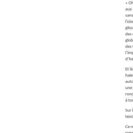
« Oh
aux 
sans
l’oi
glis
des 
glob
des 
l’im
d’he
Et l
haie
auto
une 
ronc
à to
Sur 
tend
Ce r