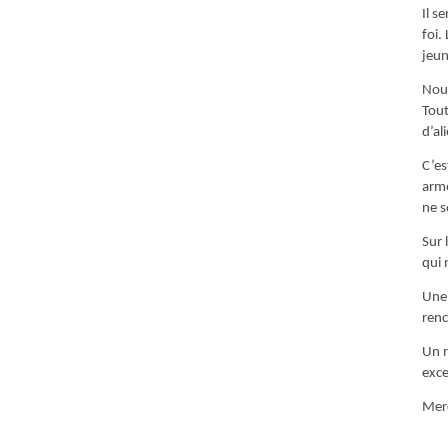
Il s
foi.
jeun
Nous
Tout
d’al
C’es
arme
ne s
Sur 
qui 
Une 
renc
Un r
exce
Merc