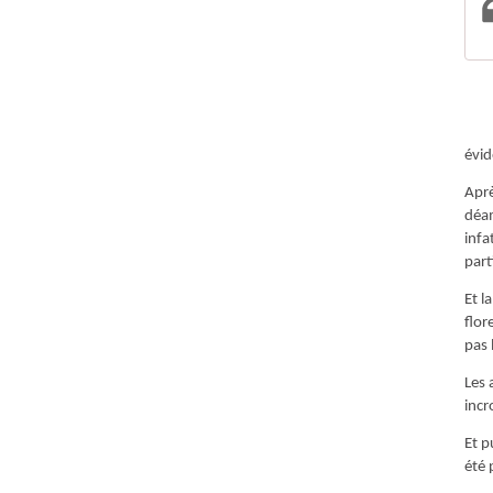
évid
Aprè
déam
infa
part
Et l
flor
pas 
Les 
incr
Et p
été 