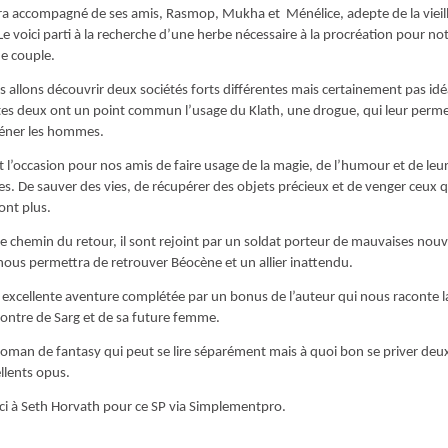
era accompagné de ses amis, Rasmop, Mukha et Ménélice, adepte de la vieil
 Le voici parti à la recherche d’une herbe nécessaire à la procréation pour no
e couple.
 allons découvrir deux sociétés forts différentes mais certainement pas idé
es deux ont un point commun l’usage du Klath, une drogue, qui leur perm
iéner les hommes.
t l’occasion pour nos amis de faire usage de la magie, de l’humour et de leu
s. De sauver des vies, de récupérer des objets précieux et de venger ceux q
ont plus.
le chemin du retour, il sont rejoint par un soldat porteur de mauvaises nouv
nous permettra de retrouver Béocène et un allier inattendu.
excellente aventure complétée par un bonus de l’auteur qui nous raconte l
ontre de Sarg et de sa future femme.
oman de fantasy qui peut se lire séparément mais à quoi bon se priver deu
llents opus.
i à Seth Horvath pour ce SP via Simplementpro.