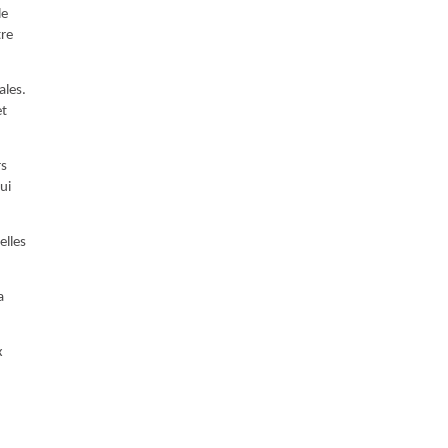
le
tre
ales.
et
rs
ui
elles
a
x