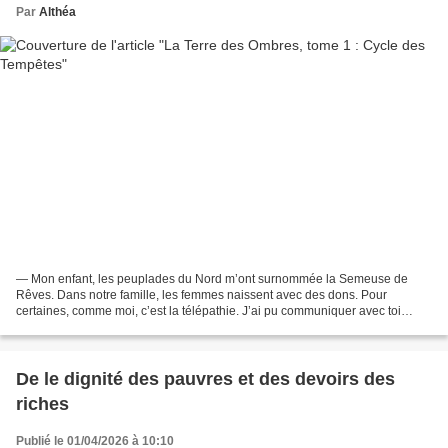
Par
Althéa
— Mon enfant, les peuplades du Nord m’ont surnommée la Semeuse de
Rêves. Dans notre famille, les femmes naissent avec des dons. Pour
certaines, comme moi, c’est la télépathie. J’ai pu communiquer avec toi
durant tes songes. Je ne pouvais révéler mon existence...
De le dignité des pauvres et des devoirs des
riches
Publié le 01/04/2026 à 10:10