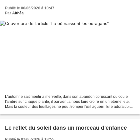
Publié le 06/06/2026 à 10:47
Par
Althéa
L'automne sait mentir à merveille, dans son abandon coruscant où coule
l'ambre sur chaque plante, il parvient à nous faire croire en un éternel été.
Mais la couleur des feuillages ne peut tromper l'œil aguerri. Elle adorait bien
entendu la danse, mais...
Le reflet du soleil dans un morceau d'enfance
Publié le 02/06/2026 à 18:55