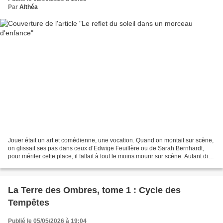
Par
Althéa
Jouer était un art et comédienne, une vocation. Quand on montait sur scène,
on glissait ses pas dans ceux d’Edwige Feuillère ou de Sarah Bernhardt,
pour mériter cette place, il fallait à tout le moins mourir sur scène. Autant dire
que les blagues salaces...
La Terre des Ombres, tome 1 : Cycle des
Tempêtes
Publié le 05/05/2026 à 19:04