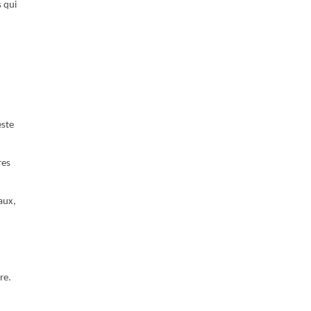
 qui
este
res
aux,
re.