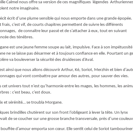
ille Calmel nous offre sa version de ces magnifiques légendes Arthuriennes
lent notre imaginaire.
écit écrit d’une plume sensible qui nous emporte dans une grande épopée.
t frais, c’est vif, de courts chapitres permettent de suivre les différents
onnages, de connaître leur passé et de s’attacher à eux, tout en suivant
ancée des ténèbres.
ane est une jeune femme soupe au lait, impulsive. Face à son impétuosité
ane ne se laisse pas désarmer et à toujours confiance en elle. Pourtant un g
olère va bouleverser la sécurité des druidesses d’Aval.
’est ainsi que nous allons découvrir Arthur, Ké, Soriot, Merzhin et bien d’aut
onnages qui vont combattre par amour des autres, pour sauver des vies.
 cet univers tout n’est qu’harmonie entre les mages, les hommes, les anim
arbres : c’est beau, c’est doux.
ix et sérénité… se troubla Morgane.
ques brindilles chutèrent sur son front l’obligeant à lever la tête. Un lynx
vait de se coucher sur une grosse branche transversale, près d’une couleuv
bouffée d’amour emporta son cœur. Elle sentit celui de Soriot tambouriner