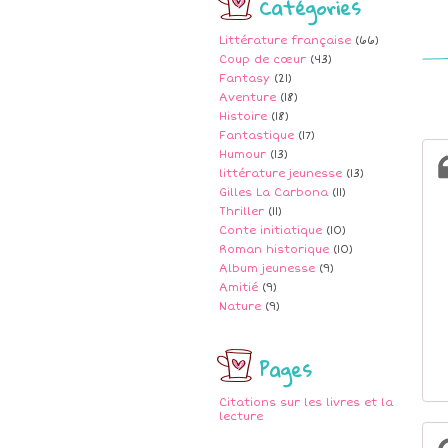
Catégories
Littérature française
(66)
Coup de cœur
(43)
Fantasy
(21)
Aventure
(18)
Histoire
(18)
Fantastique
(17)
Humour
(13)
littérature jeunesse
(13)
Gilles La Carbona
(11)
Thriller
(11)
Conte initiatique
(10)
Roman historique
(10)
Album jeunesse
(9)
Amitié
(9)
Nature
(9)
Pages
Citations sur les livres et la
lecture