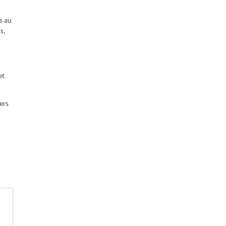
s au
s,
et
ers