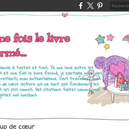
e fois le livre
rmé...
venue à toutes et tous. Je me love entre les
s et une fois le livre fermé, je partage mes joies,
ressenti, mon enthousiasme. Vous trouverez mes
s de cœur lecture qui ne sont pas forcément les
es les plus connus. Des citations. Faites comme moi
gissez vos horizons.
up de cœur