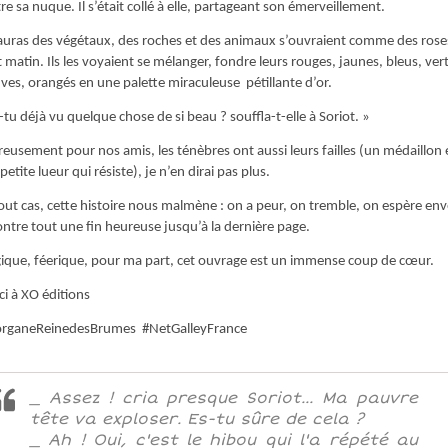
re sa nuque. Il s’était collé à elle, partageant son émerveillement.
auras des végétaux, des roches et des animaux s’ouvraient comme des rose
t matin. Ils les voyaient se mélanger, fondre leurs rouges, jaunes, bleus, vert
es, orangés en une palette miraculeuse pétillante d’or.
-tu déjà vu quelque chose de si beau ? souffla-t-elle à Soriot. »
eusement pour nos amis, les ténèbres ont aussi leurs failles (un médaillon 
petite lueur qui résiste), je n’en dirai pas plus.
out cas, cette histoire nous malmène : on a peur, on tremble, on espère env
ontre tout une fin heureuse jusqu’à la dernière page.
que, féerique, pour ma part, cet ouvrage est un immense coup de cœur.
i à XO éditions
rganeReinedesBrumes #NetGalleyFrance
_ Assez ! cria presque Soriot... Ma pauvre
tête va exploser. Es-tu sûre de cela ?
_ Ah ! Oui, c'est le hibou qui l'a répété au