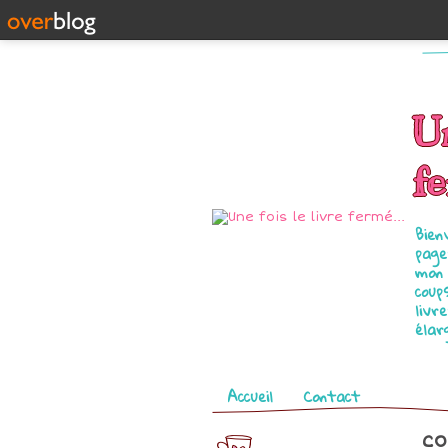
Un
fe
Bien
page
mon 
coup
livr
élar
Pages
Accueil
Contact
co