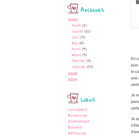
Archives
2026
Août
(2)
Juillet
(10)
Juin
(9)
Mai
(8)
Avril
(9)
Mars
(9)
En u
Février
(9)
puis
Janvier
(10)
le c
2025
une g
2024
vieil
Je ne
Liens
pers
certa
Livraddict
Booknode
Je q
SimPlement
n'ét
Babelio
d'ave
NetGalley