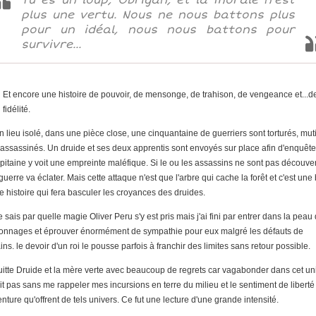
Tu es un loup, Obrigan, et la morale n'est
plus une vertu. Nous ne nous battons plus
pour un idéal, nous nous battons pour
survivre...
Et encore une histoire de pouvoir, de mensonge, de trahison, de vengeance et...d
fidélité.
n lieu isolé, dans une pièce close, une cinquantaine de guerriers sont torturés, mut
 assassinés. Un druide et ses deux apprentis sont envoyés sur place afin d'enquête
apitaine y voit une empreinte maléfique. Si le ou les assassins ne sont pas découver
uerre va éclater. Mais cette attaque n'est que l'arbre qui cache la forêt et c'est une
le histoire qui fera basculer les croyances des druides.
 sais par quelle magie Oliver Peru s'y est pris mais j'ai fini par entrer dans la peau
onnages et éprouver énormément de sympathie pour eux malgré les défauts de
ins. le devoir d'un roi le pousse parfois à franchir des limites sans retour possible.
uitte Druide et la mère verte avec beaucoup de regrets car vagabonder dans cet un
ait pas sans me rappeler mes incursions en terre du milieu et le sentiment de liberté
nture qu'offrent de tels univers. Ce fut une lecture d'une grande intensité.