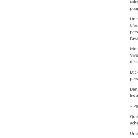
Mire
peup
Un r
C’es
pers
l’av
Morg
Vivi
de c
Et c
pers
Dans
les 
« Pa
Quel
ache
Une 