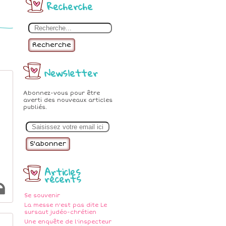
Recherche
Recherche
Newsletter
Abonnez-vous pour être
averti des nouveaux articles
publiés.
E
m
a
i
l
Articles
récents
Se souvenir
La messe n'est pas dite Le
sursaut judéo-chrétien
Une enquête de l'inspecteur