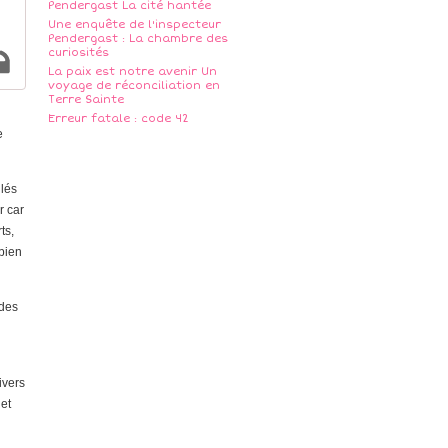
Pendergast La cité hantée
Une enquête de l'inspecteur
Pendergast : La chambre des
curiosités
La paix est notre avenir Un
voyage de réconciliation en
Terre Sainte
Erreur fatale : code 42
e
ilés
r car
ts,
 bien
 des
ivers
 et