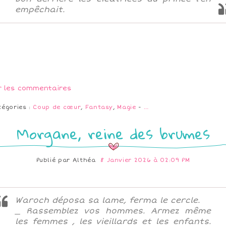
empêchait.
r les commentaires
tégories :
Coup de cœur
,
Fantasy
,
Magie
-
…
Morgane, reine des brumes
Publié par
Althéa
8 Janvier 2026 à 02:09 PM
Waroch déposa sa lame, ferma le cercle.
_ Rassemblez vos hommes. Armez même
les femmes , les vieillards et les enfants.