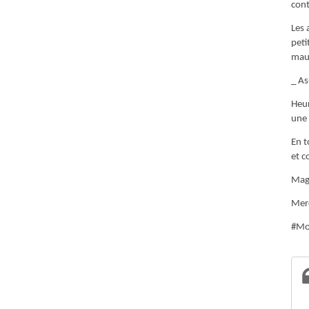
cont
Les 
peti
mauv
_ As
Heur
une 
En t
et c
Magi
Merc
#Mo