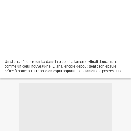
Un silence épais retomba dans la pièce. La lanterne vibrait doucement
comme un cœur nouveau-né. Ellana, encore debout, sentit son épaule
brûler à nouveau. Et dans son esprit apparut : sept lanternes, posées sur des
autels de pierre, à travers la vallée....