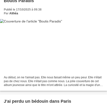
Boutis Paradis
Publié le 17/10/2025 à 09:38
Par
Althéa
Au début, on ne l'aimait pas. Elle nous faisait même un peu peur. Elle n'était
pas de chez nous. Elle n'était pas comme nous. La jolie couverture de cet
album jeunesse ainsi que le titre m'ont attirée. La curiosité et la magie d'un
boutis vont donner...
J'ai perdu un bédouin dans Paris