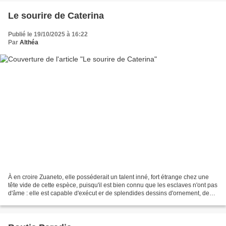
Le sourire de Caterina
Publié le 19/10/2025 à 16:22
Par
Althéa
À en croire Zuaneto, elle posséderait un talent inné, fort étrange chez une
tête vide de cette espèce, puisqu'il est bien connu que les esclaves n'ont pas
d'âme : elle est capable d'exécut er de splendides dessins d'ornement, des
plantes, des fleurs,...