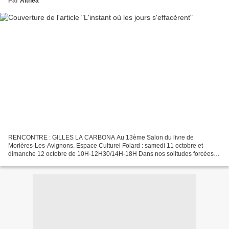
Par
Althéa
RENCONTRE : GILLES LA CARBONA Au 13ème Salon du livre de
Morières-Les-Avignons. Espace Culturel Folard : samedi 11 octobre et
dimanche 12 octobre de 10H-12H30/14H-18H Dans nos solitudes forcées,
combien d'impressions seront restées ineffables, préservant...